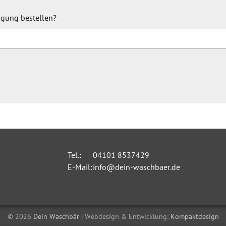
igung bestellen?
Tel.:
04101 8537429
E-Mail:
info@dein-waschbaer.de
© 2026
Dein Waschbär
| Webdesign & Entwicklung:
Kompaktdesign