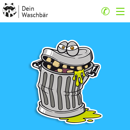
Dein
✆
Waschbär